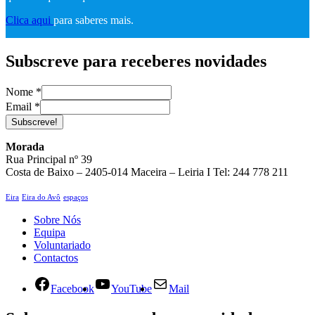
Clica aqui
para saberes mais.
Subscreve para receberes novidades
Nome
*
Email
*
Subscreve!
Morada
Rua Principal nº 39
Costa de Baixo – 2405-014 Maceira – Leiria I Tel: 244 778 211
Eira
Eira do Avô
espaços
Sobre Nós
Equipa
Voluntariado
Contactos
Facebook
YouTube
Mail