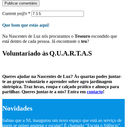
Current ye@r
*
Que bom que estás aqui!
Na Nascentes de Luz nós procuramos o
Tesouro
escondido que
está dentro de cada pessoa. Já encontraste o
teu
?
Voluntariado às
Q.U.A.R.T.A.S
Queres ajudar na Nascentes de Luz? Às quartas podes juntar-
te ao grupo voluntário e aprender sobre agro jardinagem
sintrópica. Traz luvas, roupa e calçado prático e almoço para
partilhar. Queres juntar-te a nós? Entra em
contacto
!
Novidades
Sabias que a NL inaugurou um novo espaço que está ao serviço de
quem se quiser aquietar e escutar? É chamado "Escuta o Silêncio".