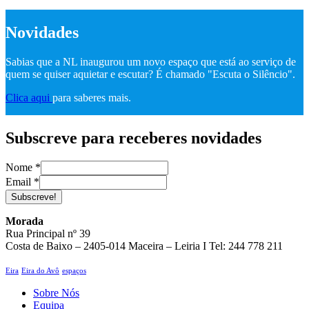
Novidades
Sabias que a NL inaugurou um novo espaço que está ao serviço de
quem se quiser aquietar e escutar? É chamado "Escuta o Silêncio".
Clica aqui
para saberes mais.
Subscreve para receberes novidades
Nome
*
Email
*
Subscreve!
Morada
Rua Principal nº 39
Costa de Baixo – 2405-014 Maceira – Leiria I Tel: 244 778 211
Eira
Eira do Avô
espaços
Sobre Nós
Equipa