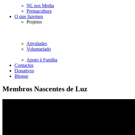
NL nos Media
Permacultura
O que fazemos
Projetos
Atividades
Voluntariado
Apoio à Família
Contactos
Donativos
Blogue
Membros Nascentes de Luz